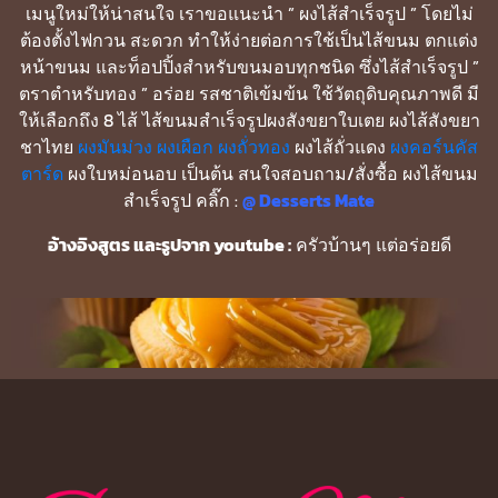
เมนูใหม่ให้น่าสนใจ เราขอแนะนำ ” ผงไส้สำเร็จรูป ” โดยไม่
ต้องตั้งไฟกวน สะดวก ทำให้ง่ายต่อการใช้เป็นไส้ขนม ตกแต่ง
หน้าขนม และท็อปปิ้งสำหรับขนมอบทุกชนิด ซึ่งไส้สำเร็จรูป ”
ตราตำหรับทอง ” อร่อย รสชาติเข้มข้น ใช้วัตถุดิบคุณภาพดี มี
ให้เลือกถึง 8 ไส้ ไส้ขนมสำเร็จรูปผงสังขยาใบเตย ผงไส้สังขยา
ชาไทย
ผงมันม่วง
ผงเผือก
ผงถั่วทอง
ผงไส้ถั่วแดง
ผงคอร์นคัส
ตาร์ด
ผงใบหม่อนอบ เป็นต้น สนใจสอบถาม/สั่งซื้อ ผงไส้ขนม
สำเร็จรูป คลิ๊ก :
@ Desserts Mate
อ้างอิงสูตร และรูปจาก youtube :
ครัวบ้านๆ แต่อร่อยดี