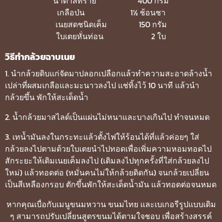
น้ำตาลทราย 400 กรัม
เกลือป่น 1½ ช้อนชา
เนยสดชนิดเค็ม 150 กรัม
ใบเตยหั่นท่อน 2 ใบ
วิธีทำกล้วยฉาบเนย
1. นำกล้วยดิบแก่จัดมาปลอกเปลือกแล้วทำความสะอาดล้างน้ำ
เปล่าที่ผสมเกลือและมะนาวลงไป แช่ทิ้งไว้ 10 นาที แล้วนำ
กล้วยขึ้น พักให้สะเด็ดน้ำ
2. น้ำกล้วยมาสไลด์เป็นแผ่นไม่หนาและบางเกินไป ทำจนหมด
3. เทน้ำมันลงในกระทะแล้วตั้งไฟให้ร้อนได้ที่แล้วค่อยๆ ใส่
กล้วยลงไปตามด้วยใบเตยนำไปทอดเพื่อเพิ่มความหอมทอดไป
สักระยะให้เติมเนยเค็มลงไป (เติมลงไปทุกครั้งที่ใส่กล้วยลงไป
ใหม่)
แล้วทอดต่อ (หมั่นคนไม่ให้กล้วยติดกัน) จนกล้วยเปลี่ยน
เป็นสีเหลืองกรอบ ตักขึ้นพักให้สะเด็ดน้ำมัน แล้วทอดต่อจนหมด
หากคุณเบื่อกับเมนูขนมหวาน ขนมไทย และเบเกอรีรูปแบบเดิม
ๆ สามารถปรับเปลี่ยนสูตรขนมได้ตามใจชอบ เพื่อสร้างสรรค์