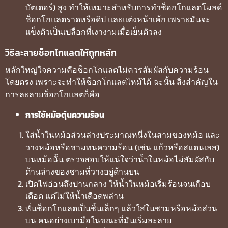
บัตเตอร์) สูง ทำให้เหมาะสำหรับการทำช็อกโกแลตโมลด์
ช็อกโกแลตราดหรือดิป และแต่งหน้าเค้ก เพราะมันจะ
แข็งตัวเป็นเปลือกที่เงางามเมื่อเย็นตัวลง
วิธีละลายช็อกโกแลตให้ถูกหลัก
หลักใหญ่ใจความคือช็อกโกแลตไม่ควรสัมผัสกับความร้อน
โดยตรง เพราะจะทำให้ช็อกโกแลตไหม้ได้ ฉะนั้น สิ่งสำคัญใน
การละลายช็อกโกแลตก็คือ
การใช้หม้อตุ๋นความร้อน
ใส่น้ำในหม้อส่วนล่างประมาณหนึ่งในสามของหม้อ และ
วางหม้อหรือชามทนความร้อน (เช่น แก้วหรือสแตนเลส)
บนหม้อนั้น ตรวจสอบให้แน่ใจว่าน้ำในหม้อไม่สัมผัสกับ
ด้านล่างของชามที่วางอยู่ด้านบน
เปิดไฟอ่อนถึงปานกลาง ให้น้ำในหม้อเริ่มร้อนจนเกือบ
เดือด แต่ไม่ให้น้ำเดือดพล่าน
หั่นช็อกโกแลตเป็นชิ้นเล็กๆ แล้วใส่ในชามหรือหม้อส่วน
บน คนอย่างเบามือในขณะที่มันเริ่มละลาย