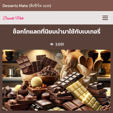
Desserts Mate (ดิเซิร์ท เมท)
ช็อกโกแลตที่นิยมนำมาใช้กับเบเกอรี่
3,691