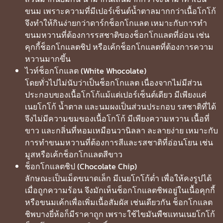
ขนม เพราะความที่มีเปอร์เซ็นต์น้ำตาลมากกว่าเนื้อโกโก้
จึงทำให้กินง่ายกว่าดาร์กช็อกโกแลต เหมาะกับการทำ
ขนมหวานที่ต้องการรสชาติของช็อกโกแลตที่อ่อน เช่น
คุกกี้ช็อกโกแลตชิป หรือเค้กช็อกโกแลตที่ต้องการความ
หวานมากขึ้น
ไวท์ช็อกโกแลต (White Whocolate)
โดยทั่วไปไม่นับว่าเป็นช็อกโกแลต เนื่องจากไม่มีส่วน
ประกอบของเนื้อโกโก้แม้แต่เปอร์เซ็นต์เดียว มีเพียงแค่
เนยโกโก้ น้ำตาล และนมผงเป็นส่วนประกอบ รสชาติที่ได้
จึงไม่มีความขมของเนื้อโกโก้ มีเพียงความหวาน เนื้อที่
ขาว และกลิ่นที่หอมเหมือนวานิลลา ละลายง่าย เหมาะกับ
การทำขนมหวานที่ต้องการสีและรสชาติที่อ่อนโยน เช่น
มูสหรือเค้กช็อกโกแลตสีขาว
ช็อกโกแลตชิป (Chocolate Chip)
ลักษณะเป็นเม็ดขนาดเล็ก มีเนยโกโก้ต่ำ เพื่อให้คงรูปได้
เมื่อถูกความร้อน จึงมักเห็นช็อกโกแลตชิพอยู่ในเนื้อคุกกี้
หรือขนมเค้กเพื่อเพิ่มเนื้อสัมผัส เช่นเดียวกัน ช็อกโกแลต
ชิพบางยี่ห้อก็มีราคาถูก เพราะใช้ไขมันพืชแทนเนยโกโก้