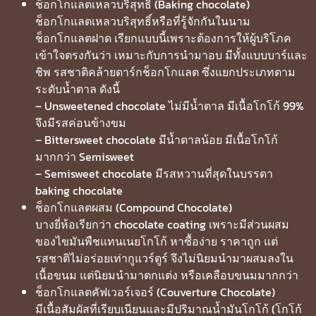
ช็อกโกแลตเหลวบริสุทธิ์ (Baking chocolate)
ช็อกโกแลตเหลวบริสุทธิ์หรือที่รู้จักกันในนาม
ช็อกโกแลตฝาด เรียกแบบนี้เพราะต้องการให้ผู้บริโภค
เข้าใจตรงกันว่า เหมาะกับการนำมาอบ มีทั้งแบบบาร์และ
ชิพ รสชาติคล้ายดาร์กช็อกโกแลต ซึ่งแยกประเภทตาม
ระดับน้ำตาล ดังนี้
– Unsweetened chocolate ไม่มีน้ำตาล มีเนื้อโกโก้ 99%
จึงมีรสค่อนข้างขม
– Bittersweet chocolate มีน้ำตาลน้อย มีเนื้อโกโก้
มากกว่า Semisweet
– Semisweet chocolate มีรสหวานที่สุดในบรรดา
baking chocolate
ช็อกโกแลตผสม (Compound Chocolate)
บางยี่ห้อเรียกว่า chocolate coating เพราะมีส่วนผสม
ของไขมันพืชแทนเนยโกโก้ หาซื้อง่าย ราคาถูก แต่
รสชาติไม่อร่อยเท่ากูแวร์ตูร์ จึงไม่นิยมนำมาผสมลงใน
เนื้อขนม แต่นิยมนำมาตกแต่ง หรือเคลือบขนมมากกว่า
ช็อกโกแลตคัฟเวอร์เจอร์ (Couverture Chocolate)
มีเนื้อสัมผัสที่เรียบเนียนและมีปริมาณน้ำมันโกโก้ (โกโก้