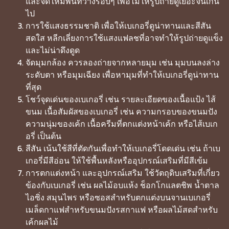
และจัดให้มีพื้นที่ว่างรอบๆ เพื่อไม่ให้รูปถ่ายดูเยอะจนเกิน
ไป
การใช้แสงธรรมชาติ เพื่อให้เบเกอรี่ดูน่าทานและสีสัน
สดใส หลีกเลี่ยงการใช้แสงแฟลชที่อาจทำให้รูปถ่ายดูแข็ง
และไม่น่าดึงดูด
จัดมุมกล้อง ควรลองถ่ายจากหลายมุม เช่น มุมบนลงล่าง
ระดับตา หรือมุมเฉียง เพื่อหามุมที่ทำให้เบเกอรี่ดูน่าทาน
ที่สุด
โชว์จุดเด่นของเบเกอรี่ เช่น รายละเอียดของเนื้อแป้ง ไส้
ขนม เนื้อสัมผัสของเบเกอรี่ เช่น ความกรอบของขนมปัง
ความนุ่มของเค้ก เนื้อครีมที่ตกแต่งหน้าเค้ก หรือไส้เบเก
อรี่ เป็นต้น
สีสัน เน้นใช้สีที่ตัดกันเพื่อทำให้เบเกอรี่โดดเด่น เช่น ถ้าเบ
เกอรี่มีสีอ่อน ให้ใช้พื้นหลังหรืออุปกรณ์เสริมที่มีสีเข้ม
การตกแต่งหน้า และอุปกรณ์เสริม ใช้วัตถุดิบเสริมที่เกี่ยว
ข้องกับเบเกอรี่ เช่น ผลไม้อบแห้ง ช็อกโกแลตชิพ น้ำตาล
ไอซิ่ง สมุนไพร หรือซอสสำหรับตกแต่งบนจานเบเกอรี่
เมล็ดกาแฟสำหรับขนมปังรสกาแฟ หรือผลไม้สดสำหรับ
เค้กผลไม้