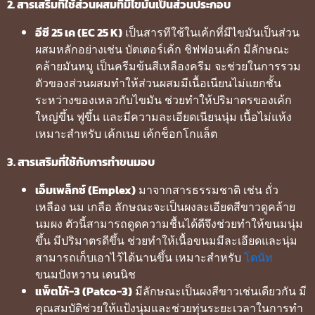
2. สารเสริมที่ใช้ส่วนผสมที่มีไขมันเป็นส่วนประกอบ
อีซี 25 เค (EC 25 K)
เป็นสารทีใช้ในเค้กที่มีไขมันเป็นส่วน
ผสมหลักอย่างเช่น บัตเตอร์เค้ก ชิฟฟอนเค้ก มีลักษณะ
คล้ายมันหมู เป็นครีมข้นสีเหลืองครีม จะช่วยในการรวม
ตัวของส่วนผสมทำให้ส่วนผสมมีเนื้อเนียนไม่แยกชั้น
ระหว่างของเหลวกับไขมัน ช่วยทำให้ปริมาตรของเค้ก
ใหญ่ขึ้น ฟูขึ้น และมีความละเอียดเนียนนุ่ม เนื้อไม่แห้ง
เหมาะสำหรับ เค้กเนย เค้กช็อกโกแล็ต
3. สารเสริมที่ใช้กับการทำขนมอบ
เอ็มเพล็กซ์ (Emplex)
มาจากสารธรรมชาติ เช่น ถั่ว
เหลือง นม เกลือ ลักษณะจะเป็นผงละเอียดสีขาวดูคล้าย
นมผง ตัวนี้สามารถดูดความชื้นได้ดีจึงช่วยทำให้ขนมนุ่ม
ขึ้น มีปริมาตรดีขึ้น ช่วยทำให้เนื้อขนมมีละเอียดและนุ่ม
สามารถเก็บเอาไว้ได้นานขึ้น เหมาะสำหรับ
โดนัท
ขนมปังหวาน เดนนิช
แพ็ตโก้-3 (Patco-3)
มีลักษณะเป็นผงสีขาวเช่นเดียวกัน มี
คุณสมบัติช่วยให้แป้งนุ่มและช่วยทุ่นระยะเวลาในการทำ