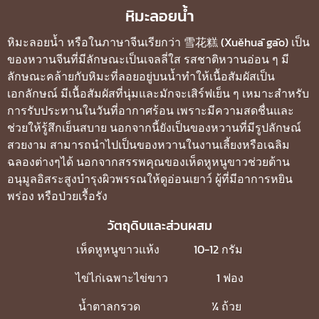
หิมะลอยน้ำ
หิมะลอยน้ำ หรือในภาษาจีนเรียกว่า 雪花糕 (Xuěhuā gāo) เป็น
ของหวานจีนที่มีลักษณะเป็นเจลลี่ใส รสชาติหวานอ่อน ๆ มี
ลักษณะคล้ายกับหิมะที่ลอยอยู่บนน้ำทำให้เนื้อสัมผัสเป็น
เอกลักษณ์ มีเนื้อสัมผัสที่นุ่มและมักจะเสิร์ฟเย็น ๆ เหมาะสำหรับ
การรับประทานในวันที่อากาศร้อน เพราะมีความสดชื่นและ
ช่วยให้รู้สึกเย็นสบาย นอกจากนี้ยังเป็นของหวานที่มีรูปลักษณ์
สวยงาม สามารถนำไปเป็นของหวานในงานเลี้ยงหรือเฉลิม
ฉลองต่างๆได้ นอกจากสรรพคุณของเห็ดหูหนูขาวช่วยต้าน
อนุมูลอิสระสูงบำรุงผิวพรรณให้ดูอ่อนเยาว์ ผู้ที่มีอาการหยิน
พร่อง หรือป่วยเรื้อรัง
วัตถุดิบและส่วนผสม
เห็ดหูหนูขาวแห้ง 10-12 กรัม
ไข่ไก่เฉพาะไข่ขาว 1 ฟอง
น้ำตาลกรวด ¼ ถ้วย