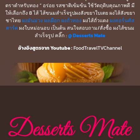
ตราตำหรับทอง ” อร่อย รสชาติเข้มข้น ใช้วัตถุดิบคุณภาพดี มี
ให้เลือกถึง 8 ไส้ ไส้ขนมสำเร็จรูปผงสังขยาใบเตย ผงไส้สังขยา
ชาไทย
ผงมันม่วง
ผงเผือก
ผงถั่วทอง
ผงไส้ถั่วแดง
ผงคอร์นคัส
ตาร์ด
ผงใบหม่อนอบ เป็นต้น สนใจสอบถาม/สั่งซื้อ ผงไส้ขนม
สำเร็จรูป คลิ๊ก :
@ Desserts Mate
อ้างอิงสูตรจาก Youtube :
FoodTravelTVChannel