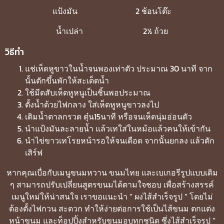
แป้งมัน 2 ช้อนโต๊ะ
น้ำเปล่า 2½ ถ้วย
วิธีทำ
แช่เห็ดหูขาวในน้ำจนพองเท่าตัว ประมาณ 30 นาที จาก
นั้นตักขึ้นพักให้สะเด็ดน้ำ
ใช้มีดสับเห็ดหูหนูเป็นชิ้นพอประมาณ
ตั้งน้ำด้วยไฟกลาง ใส่เห็ดหูหนูขาวลงไป
เติมน้ำตาลกรวด ตุ๋น15นาที หรือจนเห็ดนุ่มอ่อนตัว
นำแป้งมันละลายน้ำ แล้วเทใส่ในหม้อแล้วคนให้เข้ากัน
นำไข่ขาวเทโรยหน้ารอให้จนเดือด จากนั้นยกลง แล้วตัก
เสิร์ฟ
หากคุณเบื่อกับเมนูขนมหวาน ขนมไทย และเบเกอรีรูปแบบเดิม
ๆ สามารถปรับเปลี่ยนสูตรขนมได้ตามใจชอบ เพื่อสร้างสรรค์
เมนูใหม่ให้น่าสนใจ เราขอแนะนำ ” ผงไส้สำเร็จรูป ” โดยไม่
ต้องตั้งไฟกวน สะดวก ทำให้ง่ายต่อการใช้เป็นไส้ขนม ตกแต่ง
หน้าขนม และท็อปปิ้งสำหรับขนมอบทุกชนิด ซึ่งไส้สำเร็จรูป ”