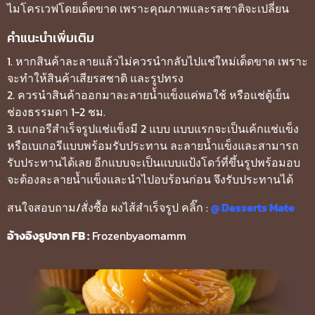
ไมโครเวฟโดยเด็ดขาด เพราะคุณภาพและรสชาติจะเปลี่ยน
คำแนะนำเพิ่มเติม
1. หากสินค้าละลายแล้วไม่ควรนำกลับไปแช่ใหม่เด็ดขาด เพราะ
จะทำให้สินค้าเสียรสชาติ และรูปทรง
2. ควรนำสินค้าออกมาละลายน้ำแข็งแค่พอใช้ หรือแช่ตู้เย็น
ช่องธรรมดา 1-2 ชม.
3. เบเกอรีสำเร็จรูปแช่แข็งมี 2 แบบ แบบแรกจะเป็นเค้กแช่แข็ง
หรือเบเกอรีแบบพร้อมรับประทาน ละลายน้ำแข็งและสามารถ
รับประทานได้เลย อีกแบบจะเป็นแบบแป้งโดว์ที่ขึ้นรูปพร้อมอบ
จะต้องละลายน้ำแข็งและนำไปอบร้อนก่อน จึงรับประทานได้
สนใจสอบถาม/สั่งซื้อ ผงไส้สำเร็จรูป คลิ๊ก :
@ Desserts Mate
อ้างอิงรูปจาก FB :
Frozenbyaomamm