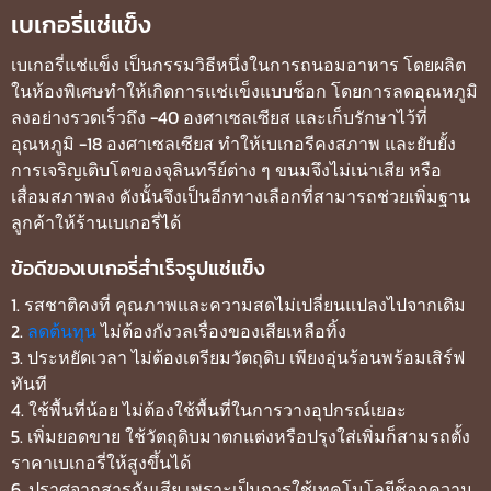
เบเกอรี่แช่แข็ง
เบเกอรี่แช่แข็ง เป็นกรรมวิธีหนึ่งในการถนอมอาหาร โดยผลิต
ในห้องพิเศษทำให้เกิดการแช่แข็งแบบช็อก โดยการลดอุณหภูมิ
ลงอย่างรวดเร็วถึง -40 องศาเซลเซียส และเก็บรักษาไว้ที่
อุณหภูมิ -18 องศาเซลเซียส ทำให้เบเกอรีคงสภาพ และยับยั้ง
การเจริญเติบโตของจุลินทรีย์ต่าง ๆ ขนมจึงไม่เน่าเสีย หรือ
เสื่อมสภาพลง ดังนั้นจึงเป็นอีกทางเลือกที่สามารถช่วยเพิ่มฐาน
ลูกค้าให้ร้านเบเกอรี่ได้
ข้อดีของเบเกอรี่สำเร็จรูปแช่แข็ง
1. รสชาติคงที่ คุณภาพและความสดไม่เปลี่ยนแปลงไปจากเดิม
2.
ลดต้นทุน
ไม่ต้องกังวลเรื่องของเสียเหลือทิ้ง
3. ประหยัดเวลา ไม่ต้องเตรียมวัตถุดิบ เพียงอุ่นร้อนพร้อมเสิร์ฟ
ทันที
4. ใช้พื้นที่น้อย ไม่ต้องใช้พื้นที่ในการวางอุปกรณ์เยอะ
5. เพิ่มยอดขาย ใช้วัตถุดิบมาตกแต่งหรือปรุงใส่เพิ่มก็สามรถตั้ง
ราคาเบเกอรี่ให้สูงขึ้นได้
6. ปราศจากสารกันเสีย เพราะเป็นการใช้เทคโนโลยีช็อกความ